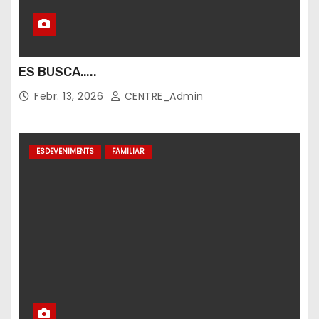
d
e
s
ES BUSCA…..
Febr. 13, 2026
CENTRE_Admin
ESDEVENIMENTS
FAMILIAR