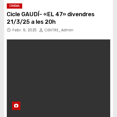
CINEMA
Cicle GAUDÍ- «EL 47» divendres
21/3/25 a les 20h
Febr. 9, 2025
CENTRE_Admin