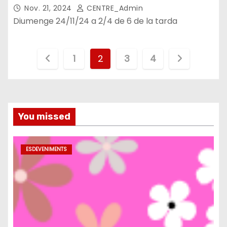
Nov. 21, 2024
CENTRE_Admin
Diumenge 24/11/24 a 2/4 de 6 de la tarda
P
1
2
3
4
a
g
You missed
i
n
ESDEVENIMENTS
a
c
i