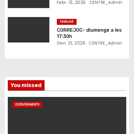
Febr. 13, 2026
CENTRE_Admin
t
r
FAMILIAR
CORREJOC- diumenge a les
a
17:30h
Gen. 31, 2026
CENTRE_Admin
d
e
s
You missed
ESDEVENIMENTS