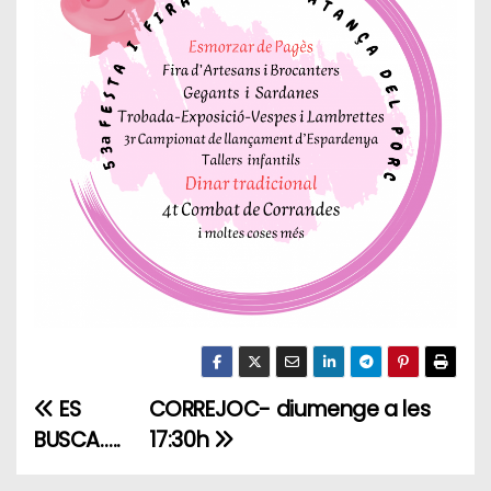
ES
CORREJOC- diumenge a les
N
BUSCA…..
17:30h
a