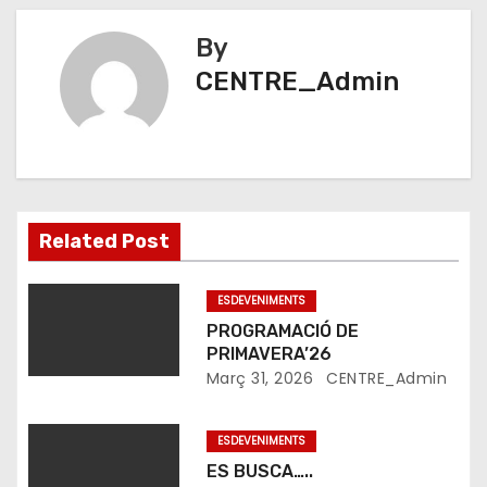
v
By
e
CENTRE_Admin
g
a
c
i
Related Post
ó
ESDEVENIMENTS
d
PROGRAMACIÓ DE
PRIMAVERA’26
'
Març 31, 2026
CENTRE_Admin
e
ESDEVENIMENTS
n
ES BUSCA…..