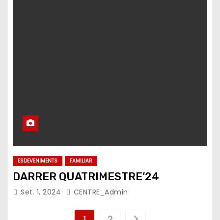
ESDEVENIMENTS
FAMILIAR
DARRER QUATRIMESTRE’24
Set. 1, 2024
CENTRE_Admin
P
1
2