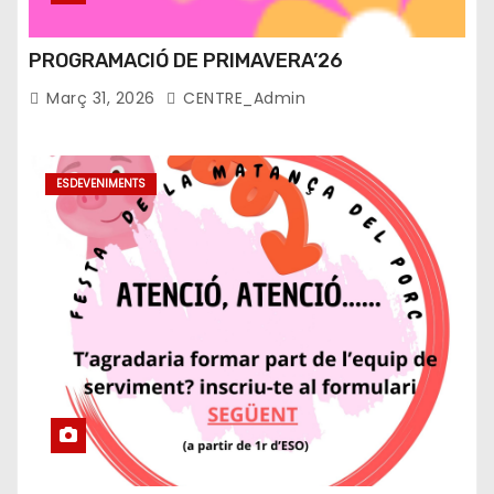
l
e
PROGRAMACIÓ DE PRIMAVERA’26
s
Març 31, 2026
CENTRE_Admin
e
ESDEVENIMENTS
n
t
r
a
d
e
s