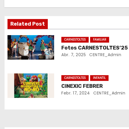
a
c
Related Post
i
CARNESTOLTES
FAMILIAR
ó
Fotos CARNESTOLTES’25
Abr. 7, 2025
CENTRE_Admin
d
'
CARNESTOLTES
INFANTIL
e
CINEXIC FEBRER
n
Febr. 17, 2024
CENTRE_Admin
t
r