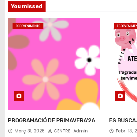
a
You missed
d
e
ESDEVENIMENTS
ESDEVENIME
s
PROGRAMACIÓ DE PRIMAVERA’26
ES BUSCA…
Març 31, 2026
CENTRE_Admin
Febr. 13, 