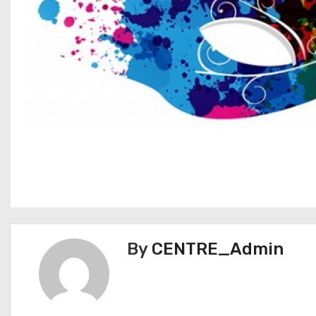
N
a
v
By
CENTRE_Admin
e
g